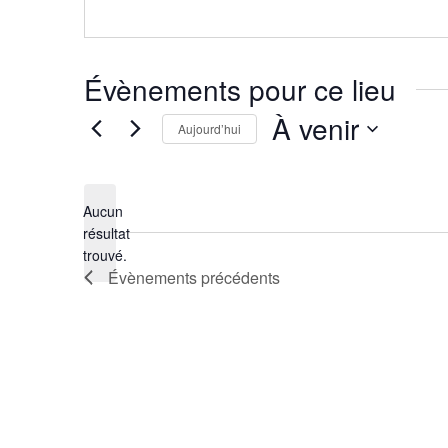
Évènements pour ce lieu
À venir
Aujourd’hui
Sélectionnez
une
Aucun
date.
résultat
Notice
trouvé.
Évènements
précédents