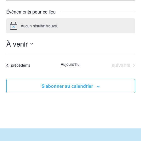
Évènements pour ce lieu
Aucun résultat trouvé.
Notice
À venir
Sélectionnez
une
Évènements
Aujourd’hui
suivants
Évènements
précédents
date.
S’abonner au calendrier