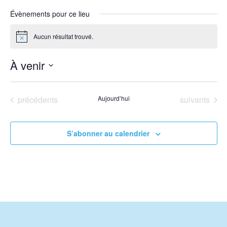
Évènements pour ce lieu
Aucun résultat trouvé.
Notice
À venir
Sélectionnez
une
Évènements
Évènements
précédents
Aujourd’hui
suivants
date.
S’abonner au calendrier