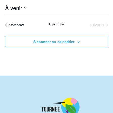
À venir
Sélectionnez
une
Évènements
Aujourd’hui
suivants
Évènements
précédents
date.
S’abonner au calendrier