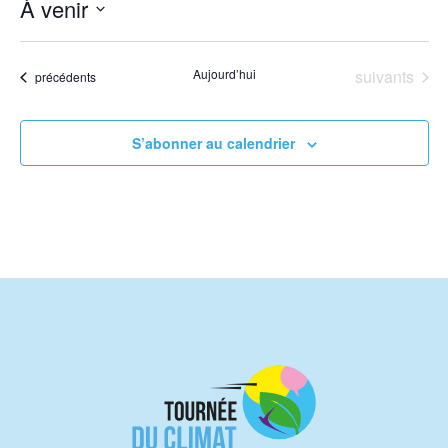
À venir
Sélectionnez
une
Évènements
Aujourd’hui
suivants
Évènements
précédents
date.
S’abonner au calendrier