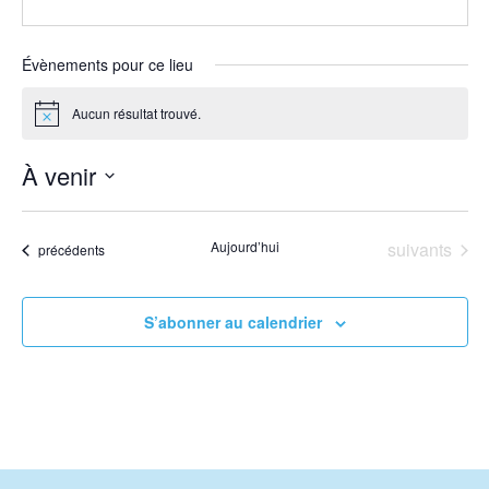
Évènements pour ce lieu
Aucun résultat trouvé.
Notice
À venir
Sélectionnez
une
Évènements
Aujourd’hui
suivants
Évènements
précédents
date.
S’abonner au calendrier