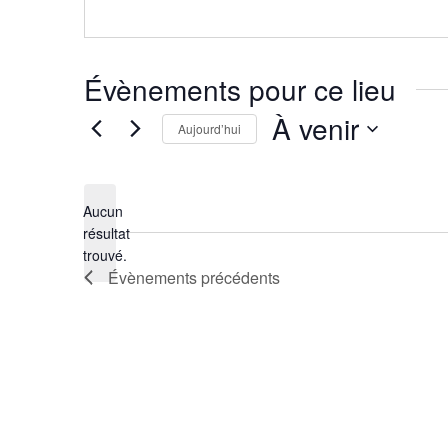
Évènements pour ce lieu
À venir
Aujourd’hui
Sélectionnez
une
Aucun
date.
résultat
Notice
trouvé.
Évènements
précédents