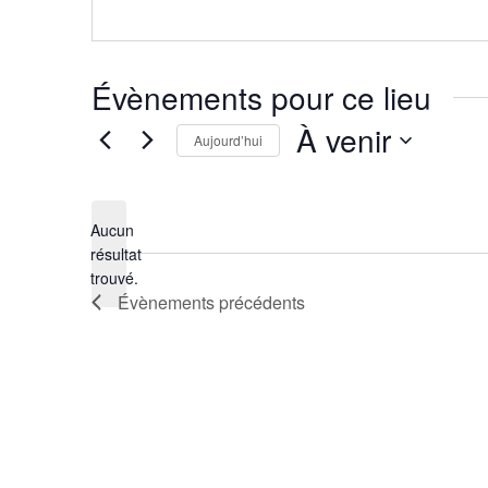
Évènements pour ce lieu
À venir
Aujourd’hui
Sélectionnez
une
Aucun
date.
résultat
Notice
trouvé.
Évènements
précédents