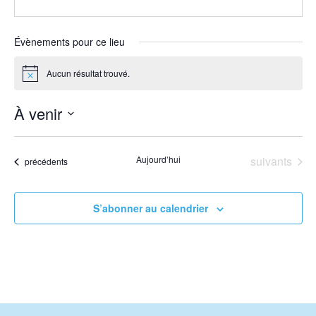
Évènements pour ce lieu
Aucun résultat trouvé.
Notice
À venir
Sélectionnez
une
Évènements
Aujourd’hui
suivants
Évènements
précédents
date.
S’abonner au calendrier