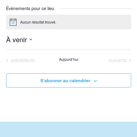
Évènements pour ce lieu
Aucun résultat trouvé.
Notice
À venir
Sélectionnez
une
Évènements
Évènements
précédents
Aujourd’hui
suivants
date.
S’abonner au calendrier