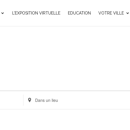
L’EXPOSITION VIRTUELLE
EDUCATION
VOTRE VILLE
Renseignez
le
lieu.
Rechercher
pour