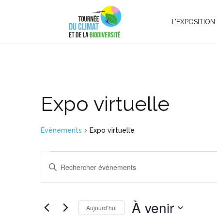
L’EXPOSITION
Expo virtuelle
Évènements
Expo virtuelle
Évènements
Recherche
Saisir
et
mot-
navigation
clé.
de
À venir
Rechercher
vues
Aujourd’hui
Évènements