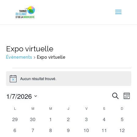
Expo virtuelle
Évènements
Expo virtuelle
Évènements
Aucun résultat trouvé.
Notice
Reche
Nav
1/7/2026
Recherche
Mois
de
et
Sélectionnez
vu
Calendrier
L
LUNDI
M
MARDI
M
MERCREDI
J
JEUDI
V
VENDREDI
S
SAMEDI
D
DIMANC
naviga
une
Év
de
de
0
0
0
0
0
0
0
29
30
1
2
3
4
5
date.
Évènements
vues
évènements
évènements
évènements
évènements
évènements
évènements
évènem
0
0
0
0
0
0
0
6
7
8
9
10
11
12
Évène