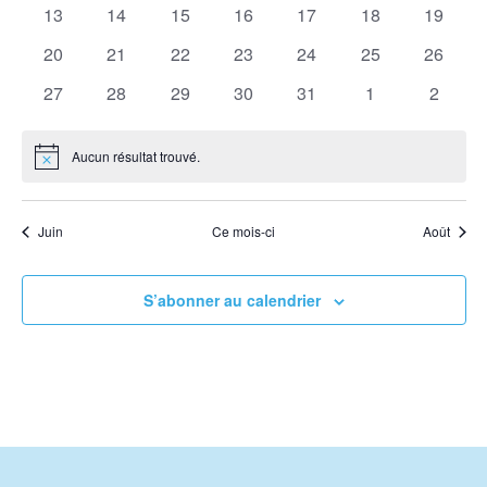
évènements
évènements
évènements
évènements
évènements
évènements
évènem
0
0
0
0
0
0
0
13
14
15
16
17
18
19
évènements
évènements
évènements
évènements
évènements
évènements
évènem
0
0
0
0
0
0
0
20
21
22
23
24
25
26
évènements
évènements
évènements
évènements
évènements
évènements
évènem
0
0
0
0
0
0
0
27
28
29
30
31
1
2
évènements
évènements
évènements
évènements
évènements
évènements
évènem
Aucun résultat trouvé.
Notice
Juin
Ce mois-ci
Août
S’abonner au calendrier