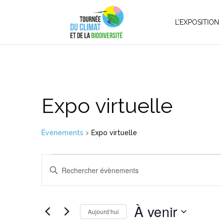
L’EXPOSITION
Expo virtuelle
Évènements
Expo virtuelle
Évènements
Recherche
Saisir
et
mot-
navigation
clé.
de
À venir
Rechercher
vues
Aujourd’hui
Évènements