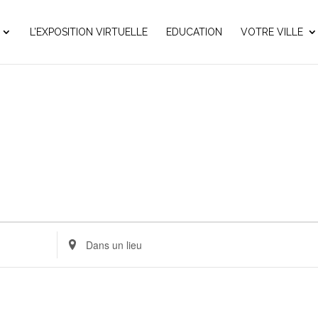
L’EXPOSITION VIRTUELLE
EDUCATION
VOTRE VILLE
Renseignez
le
lieu.
Rechercher
pour