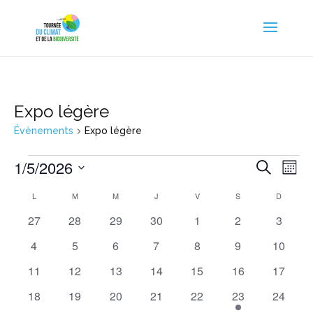
Expo légère
Évènements
Expo légère
Évènements
Reche
Nav
1/5/2026
Recherche
Mois
de
et
Sélectionnez
vu
Calendrier
L
LUNDI
M
MARDI
M
MERCREDI
J
JEUDI
V
VENDREDI
S
SAMEDI
D
DIMANC
naviga
une
Év
de
de
0
0
0
0
0
0
0
27
28
29
30
1
2
3
date.
Évènements
vues
évènements
évènements
évènements
évènements
évènements
évènements
évènem
0
0
0
0
0
0
0
4
5
6
7
8
9
10
Évène
évènements
évènements
évènements
évènements
évènements
évènements
évènem
0
0
0
0
0
0
0
11
12
13
14
15
16
17
évènements
évènements
évènements
évènements
évènements
évènements
évènem
0
0
0
0
0
1
0
18
19
20
21
22
23
24
évènements
évènements
évènements
évènements
évènements
évènement
évènem