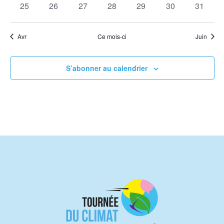
0
0
0
0
0
0
0
25
26
27
28
29
30
31
évènements
évènements
évènements
évènements
évènements
évènements
évènem
Avr
Ce mois-ci
Juin
S’abonner au calendrier