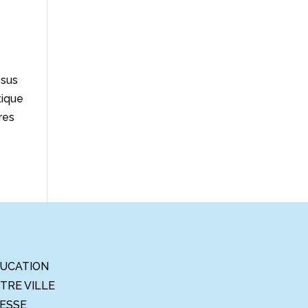
ssus
tique
res
UCATION
TRE VILLE
ESSE