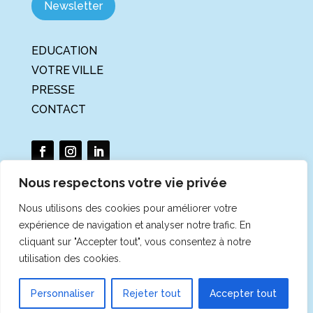
Newsletter
EDUCATION
VOTRE VILLE
PRESSE
CONTACT
Nous respectons votre vie privée
Nous utilisons des cookies pour améliorer votre
La Tournée du Climat et de la
expérience de navigation et analyser notre trafic. En
Biodiversité est un projet porté par
cliquant sur "Accepter tout", vous consentez à notre
l'association Météo et Climat
utilisation des cookies.
© 2024 Tournée du Climat et de la Biodiversité |
Mentions
Personnaliser
Rejeter tout
Accepter tout
légales
|
Données personnelles