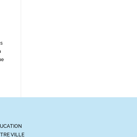
es
à
ue
UCATION
TRE VILLE