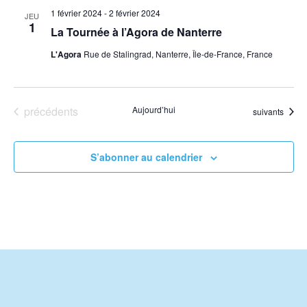
date.
1 février 2024
-
2 février 2024
JEU
1
La Tournée à l’Agora de Nanterre
L'Agora
Rue de Stalingrad, Nanterre, Île-de-France, France
Évènements
précédents
Aujourd’hui
Évènements
suivants
S’abonner au calendrier