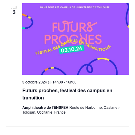
date.
JEU
3
3 octobre 2024 @ 14h00
-
16h00
Futurs proches, festival des campus en
transition
Amphithéâtre de l’ENSFEA
Route de Narbonne, Castanet-
Tolosan, Occitanie, France