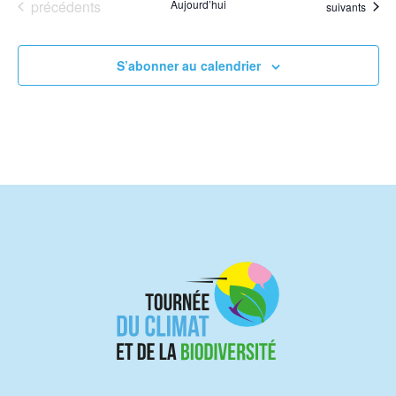
Évènements
précédents
Aujourd’hui
Évènements
suivants
S’abonner au calendrier