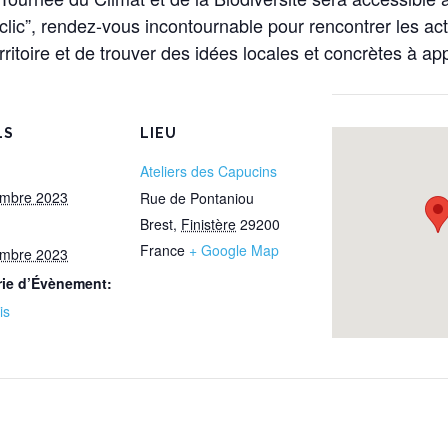
Déclic”, rendez-vous incontournable pour rencontrer les a
itoire et de trouver des idées locales et concrètes à app
LS
LIEU
Ateliers des Capucins
embre 2023
Rue de Pontaniou
Brest
,
Finistère
29200
France
+ Google Map
embre 2023
rie d’Évènement:
is