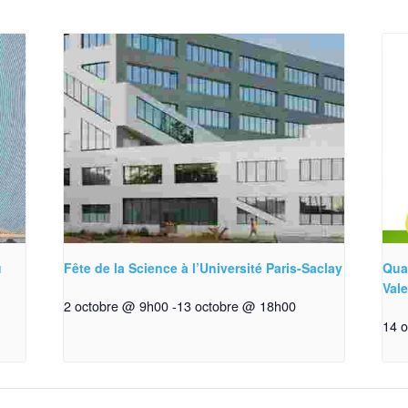
u
Fête de la Science à l’Université Paris-Saclay
Qua
Val
2 octobre @ 9h00
-
13 octobre @ 18h00
14 