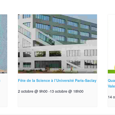
u
Fête de la Science à l’Université Paris-Saclay
Qua
Val
2 octobre @ 9h00
-
13 octobre @ 18h00
14 