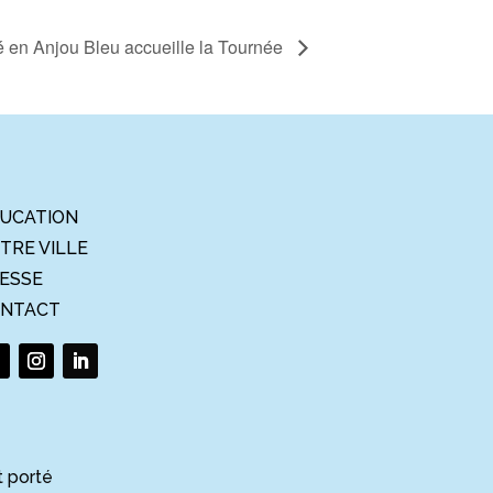
 en Anjou Bleu accueille la Tournée
UCATION
TRE VILLE
ESSE
NTACT
t porté