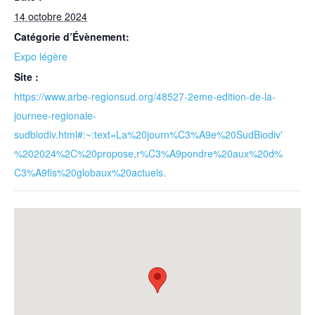
14 octobre 2024
Catégorie d’Évènement:
Expo légère
Site :
https://www.arbe-regionsud.org/48527-2eme-edition-de-la-
journee-regionale-
sudbiodiv.html#:~:text=La%20journ%C3%A9e%20SudBiodiv'
%202024%2C%20propose,r%C3%A9pondre%20aux%20d%
C3%A9fis%20globaux%20actuels.